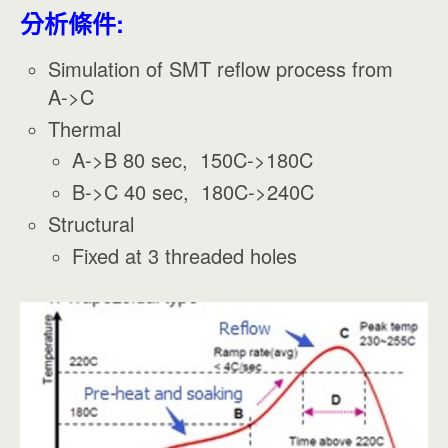
分析條件:
Simulation of SMT reflow process from
A->C
Thermal
A->B 80 sec, 150C->180C
B->C 40 sec, 180C->240C
Structural
Fixed at 3 threaded holes