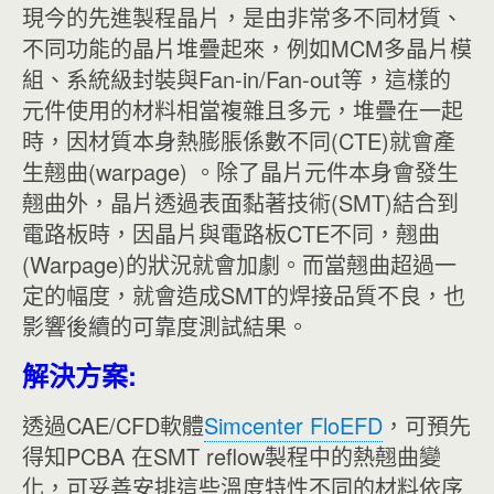
現今的先進製程晶片，是由非常多不同材質、
不同功能的晶片堆疊起來，例如MCM多晶片模
組、系統級封裝與Fan-in/Fan-out等，這樣的
元件使用的材料相當複雜且多元，堆疊在一起
時，因材質本身熱膨脹係數不同(CTE)就會產
生翹曲(warpage) 。
除了晶片元件本身會發生
翹曲外，晶片透過表面黏著技術(SMT)結合到
電路板時，因晶片與電路板CTE不同，翹曲
(Warpage)的狀況就會加劇。而當翹曲超過一
定的幅度，就會造成SMT的焊接品質不良，也
影響後續的可靠度測試結果。
解決方案:
透過CAE/CFD軟體
Simcenter FloEFD
，可預先
得知PCBA 在SMT reflow製程中的熱翹曲變
化，可妥善安排這些溫度特性不同的材料依序