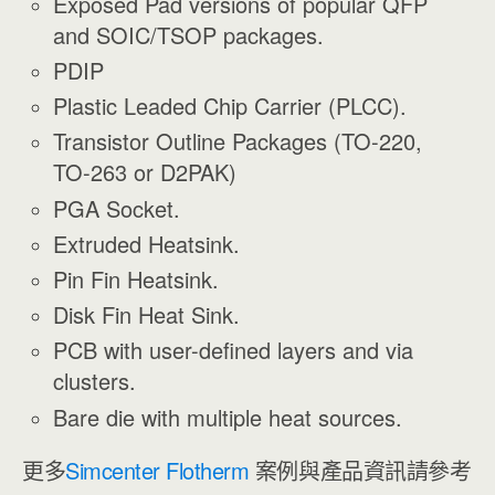
Exposed Pad versions of popular QFP
and SOIC/TSOP packages.
PDIP
Plastic Leaded Chip Carrier (PLCC).
Transistor Outline Packages (TO-220,
TO-263 or D2PAK)
PGA Socket.
Extruded Heatsink.
Pin Fin Heatsink.
Disk Fin Heat Sink.
PCB with user-defined layers and via
clusters.
Bare die with multiple heat sources.
更多
Simcenter Flotherm
案例與產品資訊請參考