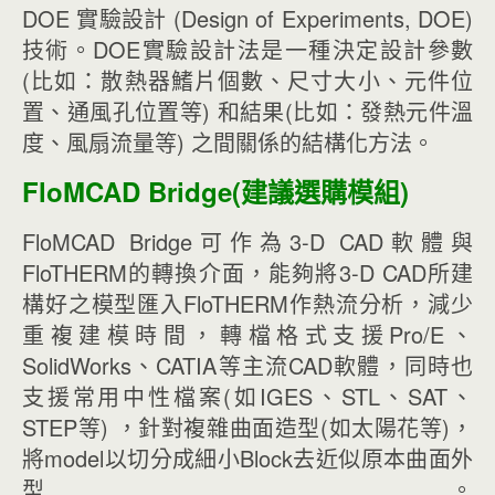
DOE 實驗設計 (Design of Experiments, DOE)
技術。DOE實驗設計法是一種決定設計參數
(比如：散熱器鰭片個數、尺寸大小、元件位
置、通風孔位置等) 和結果(比如：發熱元件溫
度、風扇流量等) 之間關係的結構化方法。
FloMCAD Bridge(建議選購模組)
FloMCAD Bridge可作為3-D CAD軟體與
FloTHERM的轉換介面，能夠將3-D CAD所建
構好之模型匯入FloTHERM作熱流分析，減少
重複建模時間，轉檔格式支援Pro/E、
SolidWorks、CATIA等主流CAD軟體，同時也
支援常用中性檔案(如IGES、STL、SAT、
STEP等) ，針對複雜曲面造型(如太陽花等)，
將model以切分成細小Block去近似原本曲面外
型。