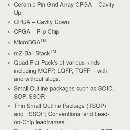
Ceramic Pin Grid Array CPGA – Cavity
Up.
CPGA – Cavity Down.
CPGA – Flip Chip.
TM
MicroBGA
TM
mZ-Ball Stack
Quad Flat Pack’s of various kinds
including MQFP, LQFP, TQFP – with
and without slugs.
Small Outline packages such as SOIC,
SOP, SSOP.
Thin Small Outline Package (TSOP)
and TSSOP; Conventional and Lead-
on-Chip leadframes.