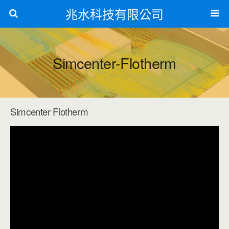
兆水科技有限公司
Simcenter-Flotherm
Simcenter Flotherm