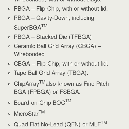
PBGA – Flip-Chip, with or without lid.
PBGA – Cavity-Down, including
TM
SuperBGA
PBGA – Stacked Die (TFBGA)
Ceramic Ball Grid Array (CBGA) –
Wirebonded
CBGA – Flip-Chip, with or without lid.
Tape Ball Grid Array (TBGA).
TM
ChipArray
also known as Fine Pitch
BGA (FPBGA) or FSBGA.
TM
Board-on-Chip BOC
TM
MicroStar
TM
Quad Flat No-Lead (QFN) or MLF