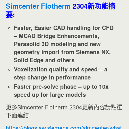
Simcenter Flotherm
2304新功能摘
要:
Faster, Easier CAD handling for CFD
– MCAD Bridge Enhancements,
Parasolid 3D modeling and new
geometry import from Siemens NX,
Solid Edge and others
Voxelization quality and speed – a
step change in performance
Faster pre-solve phase – up to 10x
speed up for large models
更多Simcenter Flotherm 2304更新內容請點選
下面連結
https://blogs.sw.siemens.com/simcenter/what