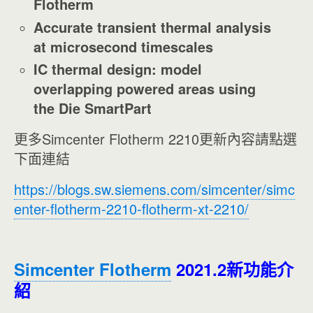
Flotherm
Accurate transient thermal analysis
at microsecond timescales
IC thermal design: model
overlapping powered areas using
the Die SmartPart
更多Simcenter Flotherm 2210更新內容請點選
下面連結
https://blogs.sw.siemens.com/simcenter/simc
enter-flotherm-2210-flotherm-xt-2210/
Simcenter Flotherm
2021.2新功能介
紹