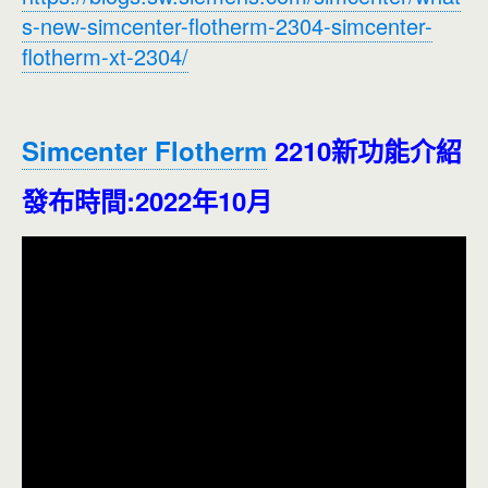
s-new-simcenter-flotherm-2304-simcenter-
flotherm-xt-2304/
Simcenter Flotherm
2210新功能介紹
發布時間:2022年10月