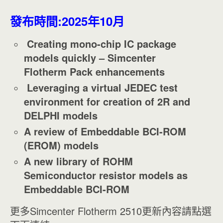
發布時間:2025年10月
Creating mono-chip IC package
models quickly – Simcenter
Flotherm Pack enhancements
Leveraging a virtual JEDEC test
environment for creation of 2R and
DELPHI models
A review of Embeddable BCI-ROM
(EROM) models
A new library of ROHM
Semiconductor resistor models as
Embeddable BCI-ROM
更多Simcenter Flotherm 2510更新內容請點選