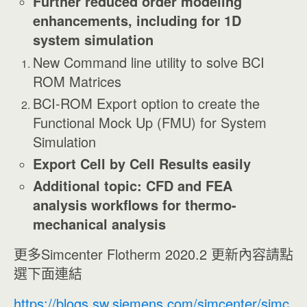
Further reduced order modeling
enhancements, including for 1D
system simulation
New Command line utility to solve BCI
ROM Matrices
BCI-ROM Export option to create the
Functional Mock Up (FMU) for System
Simulation
Export Cell by Cell Results easily
Additional topic: CFD and FEA
analysis workflows for thermo-
mechanical analysis
更多Simcenter Flotherm 2020.2 更新內容請點
選下面連結
https://blogs.sw.siemens.com/simcenter/simc