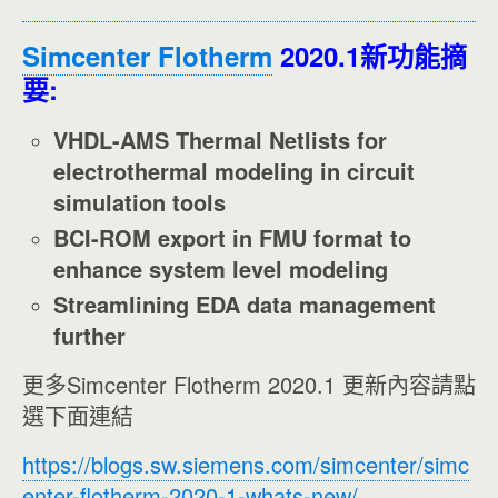
Simcenter Flotherm
2020.1新功能摘
要:
VHDL-AMS Thermal Netlists for
electrothermal modeling in circuit
simulation tools
BCI-ROM export in FMU format to
enhance system level modeling
Streamlining EDA data management
further
更多Simcenter Flotherm 2020.1 更新內容請點
選下面連結
https://blogs.sw.siemens.com/simcenter/simc
enter-flotherm-2020-1-whats-new/