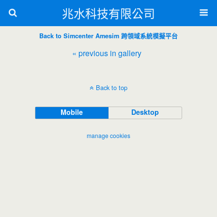
兆水科技有限公司
Back to Simcenter Amesim 跨領域系統模擬平台
« previous in gallery
Back to top
Mobile
Desktop
manage cookies