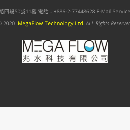
號11樓 電話：+886-2-77448628 E-Mail:Service@
© 2020
MegaFlow Technology Ltd.
ALL Rights Reserve